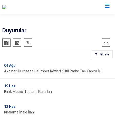
Aksaray
Duyurular
Ağaçören
Eskil
Filtrele
Gülağaç
Güzelyurt
04
Ağu
Akpınar-Durhasanlı-Kümbet Köyleri Kilitli Parke Taş Yapım İşi
Ortaköy
Sarıyahşi
19
Haz
Sultanhanı
Birlik Meclisi Toplantı Kararları
12
Haz
Kiralama İhale İlanı