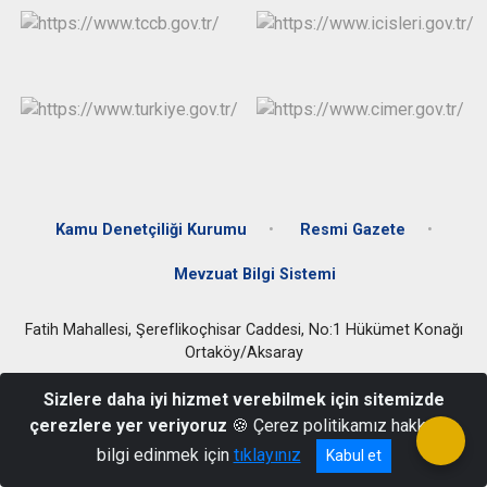
Kamu Denetçiliği Kurumu
Resmi Gazete
Mevzuat Bilgi Sistemi
Fatih Mahallesi, Şereflikoçhisar Caddesi, No:1 Hükümet Konağı
Ortaköy/Aksaray
0 (382) 351 24 40
Sizlere daha iyi hizmet verebilmek için sitemizde
çerezlere yer veriyoruz
🍪 Çerez politikamız hakkında
bilgi edinmek için
tıklayınız
Kabul et