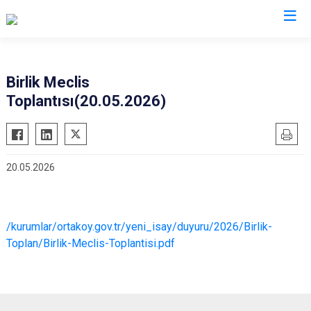
Aksaray
Birlik Meclis
Toplantısı(20.05.2026)
Ağaçören
Eskil
Gülağaç
20.05.2026
Güzelyurt
Ortaköy
Sarıyahşi
/kurumlar/ortakoy.gov.tr/yeni_isay/duyuru/2026/Birlik-
Sultanhanı
Toplan/Birlik-Meclis-Toplantisi.pdf