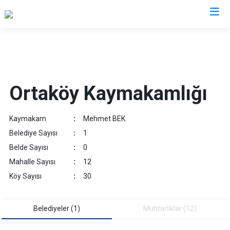
Aksaray
Ağaçören
Ortaköy Kaymakamlığı
Eskil
Gülağaç
Kaymakam
:
Mehmet BEK
Güzelyurt
Belediye Sayısı
:
1
Ortaköy
Belde Sayısı
:
0
Sarıyahşi
Mahalle Sayısı
:
12
Sultanhanı
Köy Sayısı
:
30
Belediyeler (1)
Muhtarliklar (12)