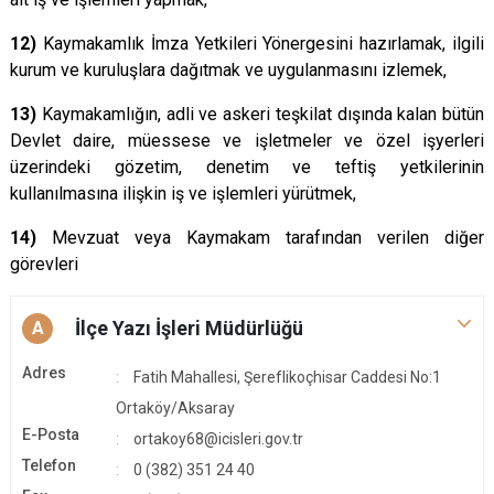
12)
Kaymakamlık İmza Yetkileri Yönergesini hazırlamak, ilgili
kurum ve kuruluşlara dağıtmak ve uygulanmasını izlemek,
13)
Kaymakamlığın, adli ve askeri teşkilat dışında kalan bütün
Devlet daire, müessese ve işletmeler ve özel işyerleri
üzerindeki gözetim, denetim ve teftiş yetkilerinin
kullanılmasına ilişkin iş ve işlemleri yürütmek,
14)
Mevzuat veya Kaymakam tarafından verilen diğer
görevleri
İlçe Yazı İşleri Müdürlüğü
A
Adres
Fatih Mahallesi, Şereflikoçhisar Caddesi No:1
Ortaköy/Aksaray
E-Posta
ortakoy68@icisleri.gov.tr
Telefon
0 (382) 351 24 40