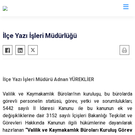
Aksaray
İlçe Yazı İşleri Müdürlüğü
Ağaçören
Eskil
Gülağaç
Güzelyurt
İlçe Yazı İşleri Müdürü Adnan YÜREKLİER
Ortaköy
Valilik ve Kaymakamlık Büroları’nın kuruluşu, bu bürolarda
Sarıyahşi
görevli personelin statüsü, görev, yetki ve sorumlulukları;
Sultanhanı
5442 sayılı İl İdaresi Kanunu ile bu kanunun ek ve
değişikliklerine dair 3152 sayılı İçişleri Bakanlığı Teşkilat ve
Görevleri Hakkında Kanunun ilgili hükümlerine dayanılarak
hazırlanan
“Valilik ve Kaymakamlık Büroları Kuruluş Görev