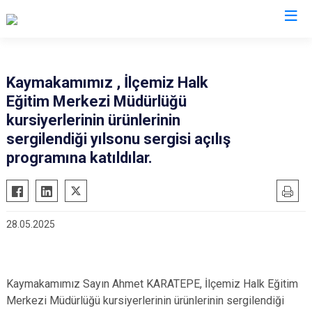
Aksaray
Kaymakamımız , İlçemiz Halk
Eğitim Merkezi Müdürlüğü
Ağaçören
kursiyerlerinin ürünlerinin
Eskil
sergilendiği yılsonu sergisi açılış
Gülağaç
programına katıldılar.
Güzelyurt
Ortaköy
Sarıyahşi
28.05.2025
Sultanhanı
Kaymakamımız Sayın Ahmet KARATEPE, İlçemiz Halk Eğitim
Merkezi Müdürlüğü kursiyerlerinin ürünlerinin sergilendiği