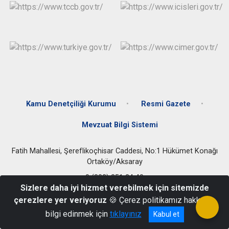
Kamu Denetçiliği Kurumu
Resmi Gazete
Mevzuat Bilgi Sistemi
Fatih Mahallesi, Şereflikoçhisar Caddesi, No:1 Hükümet Konağı
Ortaköy/Aksaray
0 (382) 351 24 40
Sizlere daha iyi hizmet verebilmek için sitemizde
çerezlere yer veriyoruz
🍪 Çerez politikamız hakkında
bilgi edinmek için
tıklayınız
Kabul et