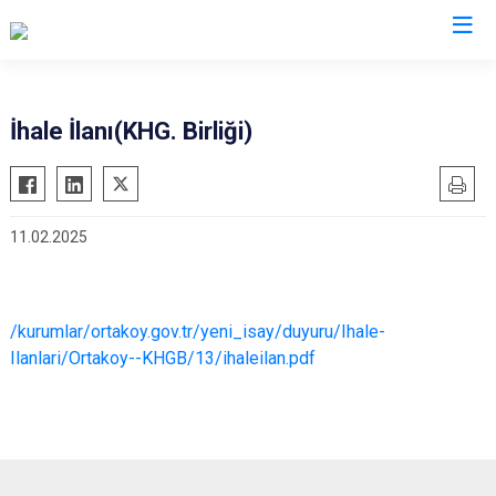
Aksaray
İhale İlanı(KHG. Birliği)
Ağaçören
Eskil
11.02.2025
Gülağaç
Güzelyurt
Ortaköy
/kurumlar/ortakoy.gov.tr/yeni_isay/duyuru/Ihale-
Sarıyahşi
Ilanlari/Ortakoy--KHGB/13/ihaleilan.pdf
Sultanhanı